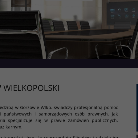
 WIELKOPOLSKI
iedzibą w Gorzowie Wlkp. świadczy profesjonalną pomoc
cji państwowych i samorządowych osób prawnych, jak
ria specjalizuje się w prawie zamówień publicznych,
raz karnym.
 kancelarii tym, że reprezentuje Klientów i udziela im