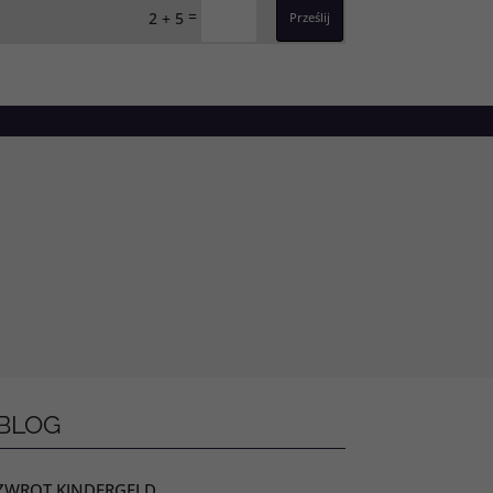
=
2 + 5
Prześlij
BLOG
ZWROT KINDERGELD