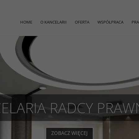
HOME
O KANCELARII
OFERTA
WSPÓŁPRACA
PRA
ELARIA RADCY PRA
ZOBACZ WIĘCEJ