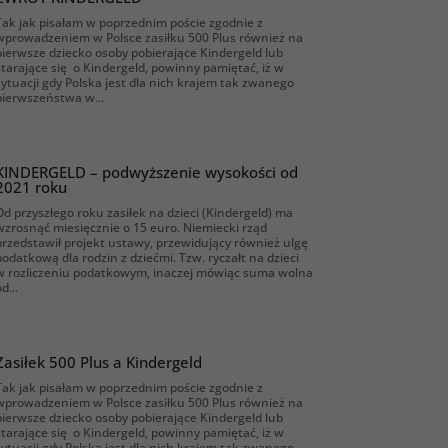
Tak jak pisałam w poprzednim poście zgodnie z
wprowadzeniem w Polsce zasiłku 500 Plus również na
pierwsze dziecko osoby pobierające Kindergeld lub
starające się o Kindergeld, powinny pamiętać, iż w
sytuacji gdy Polska jest dla nich krajem tak zwanego
pierwszeństwa w...
KINDERGELD – podwyższenie wysokości od
2021 roku
Od przyszłego roku zasiłek na dzieci (Kindergeld) ma
wzrosnąć miesięcznie o 15 euro. Niemiecki rząd
przedstawił projekt ustawy, przewidujący również ulgę
podatkową dla rodzin z dziećmi. Tzw. ryczałt na dzieci
w rozliczeniu podatkowym, inaczej mówiąc suma wolna
d...
Zasiłek 500 Plus a Kindergeld
Tak jak pisałam w poprzednim poście zgodnie z
wprowadzeniem w Polsce zasiłku 500 Plus również na
pierwsze dziecko osoby pobierające Kindergeld lub
starające się o Kindergeld, powinny pamiętać, iż w
sytuacji gdy Polska jest dla nich krajem tak zwanego