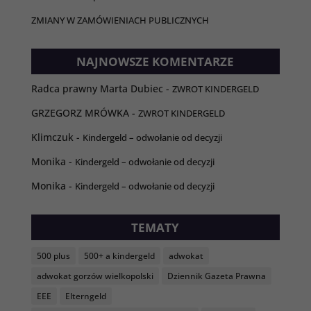
Konieczne
ZMIANY W ZAMÓWIENIACH PUBLICZNYCH
Te pliki cookie
nie są
opcjonalne. Są
NAJNOWSZE KOMENTARZE
one potrzebne
do
funkcjonowania
Radca prawny Marta Dubiec
-
ZWROT KINDERGELD
strony
GRZEGORZ MRÓWKA
-
internetowej.
ZWROT KINDERGELD
Klimczuk
-
Kindergeld – odwołanie od decyzji
Statystyka
Monika
-
Kindergeld – odwołanie od decyzji
Abyśmy mogli
Monika
-
Kindergeld – odwołanie od decyzji
poprawić
funkcjonalność
i strukturę
TEMATY
strony
internetowej,
na podstawie
500 plus
500+ a kindergeld
adwokat
tego, jak strona
adwokat gorzów wielkopolski
Dziennik Gazeta Prawna
jest używana.
EEE
Elterngeld