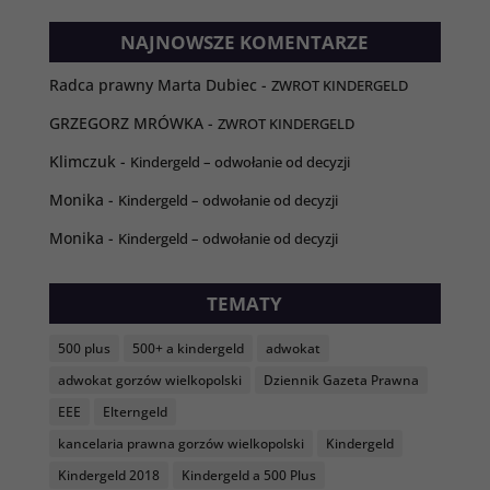
Abyśmy mogli
poprawić
NAJNOWSZE KOMENTARZE
funkcjonalność
i strukturę
strony
Radca prawny Marta Dubiec
-
ZWROT KINDERGELD
internetowej,
GRZEGORZ MRÓWKA
-
ZWROT KINDERGELD
na podstawie
tego, jak strona
Klimczuk
-
Kindergeld – odwołanie od decyzji
jest używana.
Monika
-
Kindergeld – odwołanie od decyzji
Monika
-
Kindergeld – odwołanie od decyzji
Doświadczenie
Aby nasza strona
internetowa
TEMATY
działała jak
najlepiej
podczas twojego
500 plus
500+ a kindergeld
adwokat
przejścia na nią.
adwokat gorzów wielkopolski
Dziennik Gazeta Prawna
Jeśli odrzucisz te
pliki cookie,
EEE
Elterngeld
niektóre funkcje
kancelaria prawna gorzów wielkopolski
Kindergeld
znikną ze strony
internetowej.
Kindergeld 2018
Kindergeld a 500 Plus