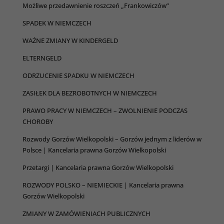
Możliwe przedawnienie roszczeń „Frankowiczów”
SPADEK W NIEMCZECH
WAŻNE ZMIANY W KINDERGELD
ELTERNGELD
ODRZUCENIE SPADKU W NIEMCZECH
ZASIŁEK DLA BEZROBOTNYCH W NIEMCZECH
Konieczne
PRAWO PRACY W NIEMCZECH – ZWOLNIENIE PODCZAS
Te pliki cookie
CHOROBY
nie są
opcjonalne. Są
Rozwody Gorzów Wielkopolski – Gorzów jednym z liderów w
one potrzebne
Polsce | Kancelaria prawna Gorzów Wielkopolski
do
funkcjonowania
Przetargi | Kancelaria prawna Gorzów Wielkopolski
strony
internetowej.
ROZWODY POLSKO – NIEMIECKIE | Kancelaria prawna
Gorzów Wielkopolski
ZMIANY W ZAMÓWIENIACH PUBLICZNYCH
Statystyka