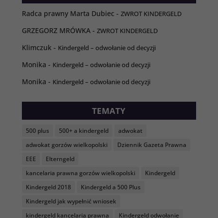
funkcjonalność
Radca prawny Marta Dubiec
-
ZWROT KINDERGELD
i strukturę
strony
GRZEGORZ MRÓWKA
-
ZWROT KINDERGELD
internetowej,
na podstawie
Klimczuk
-
Kindergeld – odwołanie od decyzji
tego, jak strona
jest używana.
Monika
-
Kindergeld – odwołanie od decyzji
Monika
-
Kindergeld – odwołanie od decyzji
Doświadczenie
Aby nasza strona
TEMATY
internetowa
działała jak
500 plus
500+ a kindergeld
adwokat
najlepiej
podczas twojego
adwokat gorzów wielkopolski
Dziennik Gazeta Prawna
przejścia na nią.
EEE
Elterngeld
Jeśli odrzucisz te
pliki cookie,
kancelaria prawna gorzów wielkopolski
Kindergeld
niektóre funkcje
Kindergeld 2018
Kindergeld a 500 Plus
znikną ze strony
internetowej.
Kindergeld jak wypełnić wniosek
kindergeld kancelaria prawna
Kindergeld odwołanie