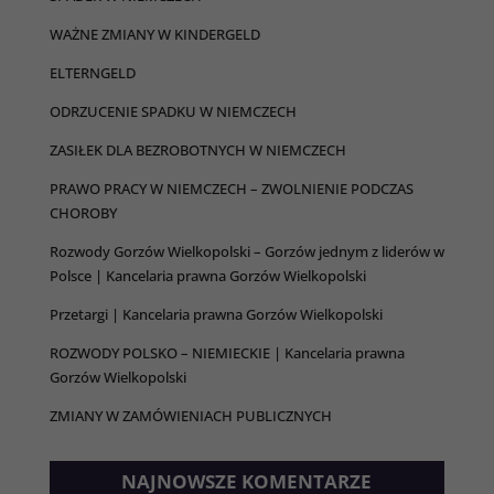
WAŻNE ZMIANY W KINDERGELD
ELTERNGELD
ODRZUCENIE SPADKU W NIEMCZECH
ZASIŁEK DLA BEZROBOTNYCH W NIEMCZECH
PRAWO PRACY W NIEMCZECH – ZWOLNIENIE PODCZAS
Konieczne
CHOROBY
Te pliki cookie
nie są
Rozwody Gorzów Wielkopolski – Gorzów jednym z liderów w
opcjonalne. Są
Polsce | Kancelaria prawna Gorzów Wielkopolski
one potrzebne
do
Przetargi | Kancelaria prawna Gorzów Wielkopolski
funkcjonowania
strony
ROZWODY POLSKO – NIEMIECKIE | Kancelaria prawna
internetowej.
Gorzów Wielkopolski
ZMIANY W ZAMÓWIENIACH PUBLICZNYCH
Statystyka
Abyśmy mogli
NAJNOWSZE KOMENTARZE
poprawić